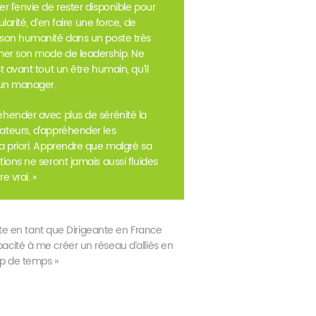
r l’envie de rester disponible pour
larité, d’en faire une force, de
 son humanité dans un poste très
umer son mode de leadership. Ne
t avant tout un être humain, qu’il
r un manager.
éhender avec plus de sérénité la
ateurs, d’appréhender les
 a priori. Apprendre que malgré sa
tions ne seront jamais aussi fluides
e vrai. »
ite en tant que Dirigeante en France
ité à me créer un réseau d’alliés en
up de temps »