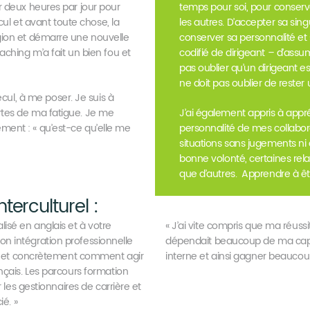
r deux heures par jour pour
temps pour soi, pour conserve
ecul et avant toute chose, la
les autres. D’accepter sa singu
gion et démarre une nouvelle
conserver sa personnalité et
aching m’a fait un bien fou et
codifié de dirigeant – d’ass
pas oublier qu’un dirigeant es
ne doit pas oublier de reste
ecul, à me poser. Je suis à
tes de ma fatigue. Je me
J’ai également appris à appr
ent : « qu’est-ce qu’elle me
personnalité de mes collabor
situations sans jugements ni
bonne volonté, certaines rela
que d’autres. Apprendre à êtr
rculturel :
sé en anglais et à votre
« J’ai vite compris que ma réuss
 mon intégration professionnelle
dépendait beaucoup de ma capac
nt et concrètement comment agir
interne et ainsi gagner beauco
çais. Les parcours formation
 les gestionnaires de carrière et
é. »