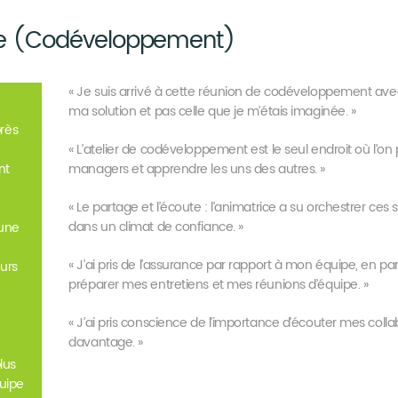
ce (Codéveloppement)
« Je suis arrivé à cette réunion de codéveloppement avec
ma solution et pas celle que je m’étais imaginée. »
près
« L’atelier de codéveloppement est le seul endroit où l’o
nt
managers et apprendre les uns des autres. »
« Le partage et l’écoute : l’animatrice a su orchestrer ce
dans un climat de confiance. »
’une
« J’ai pris de l’assurance par rapport à mon équipe, en par
eurs
préparer mes entretiens et mes réunions d’équipe. »
« J’ai pris conscience de l’importance d’écouter mes colla
davantage. »
lus
uipe