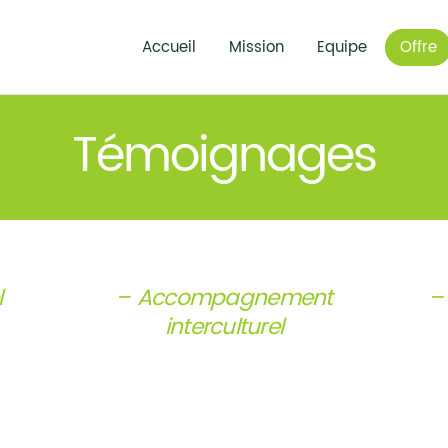
OFFRE
CLIENTS
Accueil
Mission
Equipe
Offre
AVELA
BILLETS
CONTACT
Témoignages
l
– Accompagnement
–
interculturel