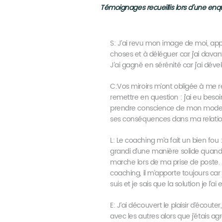
Témoignages recueillis lors d’une en
S: J’ai revu mon image de moi, appr
choses et à déléguer car j’ai dava
J’ai gagné en sérénité car j’ai déve
C:Vos miroirs m’ont obligée à me 
remettre en question : j’ai eu beso
prendre conscience de mon mode
ses conséquences dans ma relatio
L: Le coaching m’a fait un bien fou : 
grandi d’une manière solide quand
marche lors de ma prise de poste. 
coaching, il m’apporte toujours ca
suis et je sais que la solution je l’ai
E: J’ai découvert le plaisir d’écoute
avec les autres alors que j’étais a