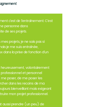
mpagnement
.
ent c’est de l’entraînement. C’est
ne personne dans
ite de ses projets.
 mes projets, je ne sais pas si
mais je me suis entraînée,
x dans la prise de fonction d’un
 heureusement, volontairement
 professionnel et personnel
e me poser, de me poser les
ercher dans les recoins de ma
oujours bienveillant mais exigeant
truire mon projet professionnel.
st aussi prendre (un peu) de