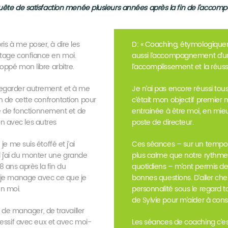
quête de satisfaction menée plusieurs années après la fin de l’acco
is à me poser, à dire les
D: « Coaching, étymologiquem
ntage confiance en moi.
aussi l’accompagnement d’u
loppé mon libre arbitre.
l’accomplissement et la réuss
regarder autrement et à me
Je n’ai pas encore réussi tous
in de cette confrontation pour
c’était mon objectif premier 
 de fonctionnement et de
entrainée à être moi, en mieu
n avec les autres
poste de directeur.
je me suis étoffé et j’ai
Ces séances – sur un tempo
 j’ai du monter une grande
plus calme que notre rythme
8 ans après la fin du
quotidiens – m’ont permis d
r je manage avec ce que je
bonnes questions. D’aller ch
 en moi.
personnalité sous le regard t
de Sylvie pour m’aider à cons
r, de manager, de travailler
gressif avec eux et avec moi-
Les séances de coaching c’e