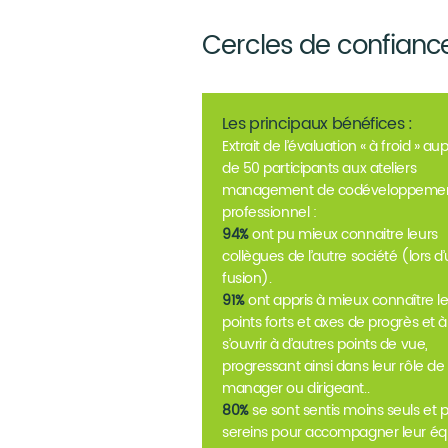
Cercles de confian
Les principaux bénéfices :
Extrait de l’évaluation « à froid » au
de 50 participants aux ateliers
management de codéveloppeme
professionnel :
94%
ont pu mieux connaitre leurs
collègues de l’autre société (lors d
fusion).
91%
ont appris à mieux connaître l
points forts et axes de progrès et à
s’ouvrir à d’autres points de vue,
progressant ainsi dans leur rôle de
manager ou dirigeant..
80%
se sont sentis moins seuls et p
sereins pour accompagner leur éq