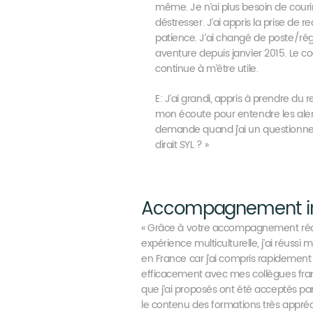
même. Je n’ai plus besoin de couri
déstresser. J’ai appris la prise de r
patience. J’ai changé de poste/ré
aventure depuis janvier 2015. Le co
continue à m’être utile.
E: J’ai grandi, appris à prendre du r
mon écoute pour entendre les aler
demande quand j’ai un questionnem
dirait SYL ? »
Accompagnement inte
« Grâce à votre accompagnement réali
expérience multiculturelle, j’ai réussi
en France car j’ai compris rapideme
efficacement avec mes collègues fran
que j’ai proposés ont été acceptés par
le contenu des formations très appréci